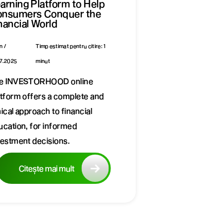
arning Platform to Help
nsumers Conquer the
nancial World
n /
Timp estimat pentru citire: 1
7.2025
minut
e INVESTORHOOD online
atform offers a complete and
ical approach to financial
ucation, for informed
vestment decisions.
Citește mai mult