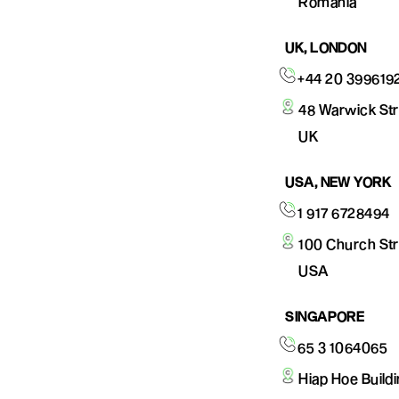
Romania
UK, LONDON
+44 20 399619
48 Warwick St
UK
USA, NEW YORK
1 917 6728494
100 Church Str
USA
SINGAPORE
65 3 1064065
Hiap Hoe Build