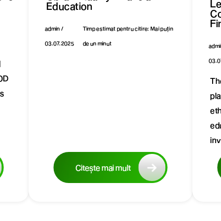
Le
Education
Co
Fi
admin /
Timp estimat pentru citire: Mai puțin
03.07.2025
de un minut
admi
03.0
d
OD
Th
es
pl
eth
ed
in
Citește mai mult