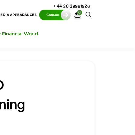
+ 44 20 39961926
0
EDIA APPEARANCES
Contact
Financial World
D
ning