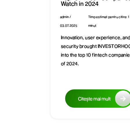
Watch in 2024
admin /
Timp estimat pentru citire: 1
03.07.2025
minut
Innovation, user experience, an
security brought INVESTORHO
into the top 10 fintech compani
of 2024.
Citește mai mult