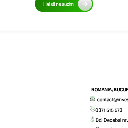
Hai să ne auzim
ROMANIA, BUCUR
contact@inve
0371 515 573
Bd. Decebal nr.